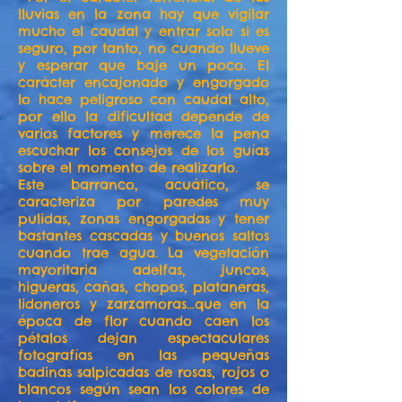
lluvias en la zona hay que vigilar
mucho el caudal y entrar solo si es
seguro, por tanto, no cuando llueve
y esperar que baje un poco. El
carácter encajonado y engorgado
lo hace peligroso con caudal alto,
por ello la dificultad depende de
varios factores y merece la pena
escuchar los consejos de los guías
sobre el momento de realizarlo.
Este barranco, acuático, se
caracteriza por paredes muy
pulidas, zonas engorgadas y tener
bastantes cascadas y buenos saltos
cuando trae agua. La vegetación
mayoritaria adelfas, juncos,
higueras, cañas, chopos, plataneras,
lidoneros y zarzamoras…que en la
época de flor cuando caen los
pétalos dejan espectaculares
fotografías en las pequeñas
badinas salpicadas de rosas, rojos o
blancos según sean los colores de