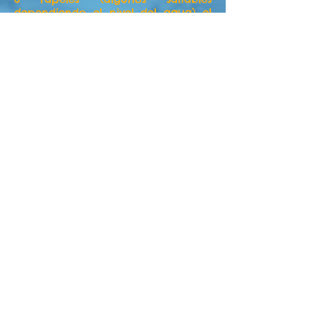
dependiendo el nivel del agua) el
más alto de 25-30 metros, discurre
junto a una gran cascada y volado
por lo que es espectacular y nos
dará un subidón de adrenalina
enorme.
El agua suele estar limpia y con
mucha vida acuática, cuando no
han pasado más grupos primero,
por ello recomendamos madrugar
y disfrutar el agua cristalina siendo
el primer grupo.
Acabado el descenso nos
desequiparemos, guardaremos en
los petates los neoprenos y sin
quitarnos el casco emprenderemos
el camino de vuelta, que tiene
fuerte desnivel.
El retorno es de unos 25 minutos
hasta el punto de partida,
aparcamiento, que es donde
tenemos los coches esperando y
hemos de dejar los petates y