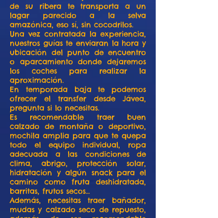
de su ribera te transporta a un
lagar parecido a la selva
amazónica, eso sí, sin cocodrilos.
Una vez contratada la experiencia,
nuestros guías te enviaran la hora y
ubicación del punto de encuentro
o aparcamiento donde dejaremos
los coches para realizar la
aproximación.
En temporada baja te podemos
ofrecer el transfer desde Jávea,
pregunta si lo necesitas.
Es recomendable traer buen
calzado de montaña o deportivo,
mochila amplia para que te quepa
todo el equipo individual, ropa
adecuada a las condiciones de
clima, abrigo, protección solar,
hidratación y algún snack para el
camino como fruta deshidratada,
barritas, frutos secos…
Además, necesitas traer bañador,
mudas y calzado seco de repuesto,