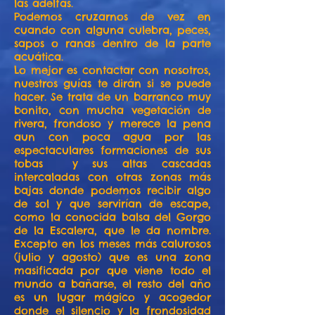
las adelfas.
Podemos cruzarnos de vez en
cuando con alguna culebra, peces,
sapos o ranas dentro de la parte
acuática.
Lo mejor es contactar con nosotros,
nuestros guías te dirán si se puede
hacer. Se trata de un barranco muy
bonito, con mucha vegetación de
rivera, frondoso y merece la pena
aun con poca agua por las
espectaculares formaciones de sus
tobas y sus altas cascadas
intercaladas con otras zonas más
bajas donde podemos recibir algo
de sol y que servirían de escape,
como la conocida balsa del Gorgo
de la Escalera, que le da nombre.
Excepto en los meses más calurosos
(julio y agosto) que es una zona
masificada por que viene todo el
mundo a bañarse, el resto del año
es un lugar mágico y acogedor
donde el silencio y la frondosidad