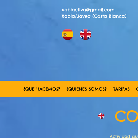
xabiactiva@gmail.com
Xàbia/Jávea (Costa Blanca)
¿QUE HACEMOS?
¿QUIENES SOMOS?
TARIFAS
CO
Actividad qu