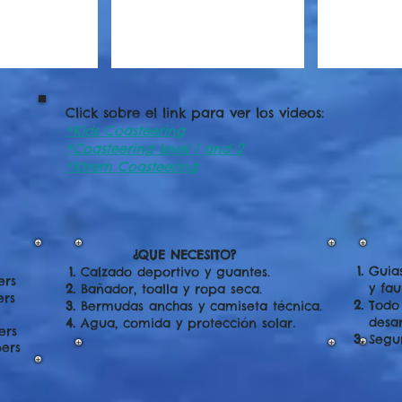
Click sobre el link para ver los videos:
*Kids Coasteering
*Coasteering level 1 and 2
*Xtrem Coasteering
¿QUE NECESITO?
Guia
Calzado deportivo y guantes.
ers
y fa
Bañador, toalla y ropa seca.
ers
Todo
Bermudas anchas y camiseta técnica.
.
desar
Agua, comida y protección solar
ers
Segu
ers