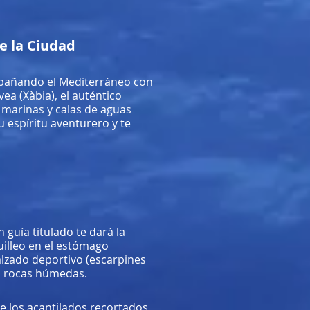
e la Ciudad
, bañando el Mediterráneo con
ea (Xàbia), el auténtico
s marinas y calas de aguas
u espíritu aventurero y te
 guía titulado te dará la
quilleo en el estómago
lzado deportivo (escarpines
as rocas húmedas.
e los acantilados recortados