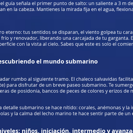
l guía señala el primer punto de salto: un saliente a 3 m de 
an en la cabeza. Mantienes la mirada fija en el agua, flexionas
ro eterno: tus sentidos se disparan, el viento golpea tu cara
frío y renovador, liberando una carcajada de tu garganta. 
erficie con la vista al cielo. Sabes que este es solo el comie
 descubriendo el mundo submarino
adar rumbo al siguiente tramo. El chaleco salvavidas facilita
te) para disfrutar de un breve paseo submarino. Te sumerges
ras de posidonia, bancos de peces de colores y erizos de ma
detalle submarino se hace nítido: corales, anémonas y la inf
s olas y la calma del lecho marino te hace sentir parte de u
niveles: niños, iniciación, intermedio y avanz