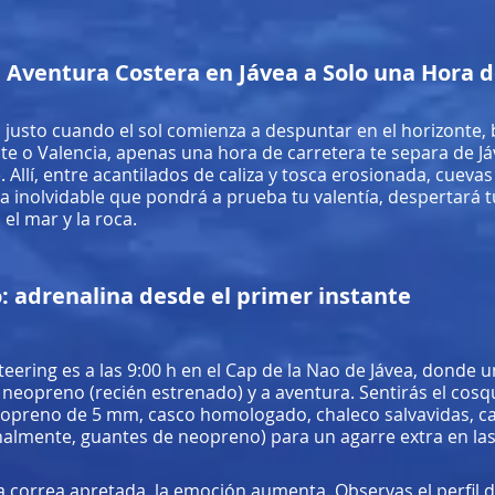
u Aventura Costera en Jávea a Solo una Hora d
a, justo cuando el sol comienza a despuntar en el horizonte
te o Valencia, apenas una hora de carretera te separa de Jáv
. Allí, entre acantilados de caliza y tosca erosionada, cueva
a inolvidable que pondrá a prueba tu valentía, despertará t
el mar y la roca.
o: adrenalina desde el primer instante
teering es a las 9:00 h en el Cap de la Nao de Jávea, donde un
 a neopreno (recién estrenado) y a aventura. Sentirás el cos
neopreno de 5 mm, casco homologado, chaleco salvavidas, ca
ionalmente, guantes de neopreno) para un agarre extra en l
a correa apretada, la emoción aumenta. Observas el perfil d