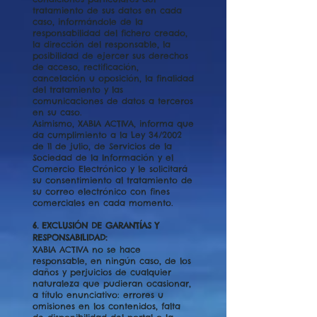
tratamiento de sus datos en cada
caso, informándole de la
responsabilidad del fichero creado,
la dirección del responsable, la
posibilidad de ejercer sus derechos
de acceso, rectificación,
cancelación u oposición, la finalidad
del tratamiento y las
comunicaciones de datos a terceros
en su caso.
Asimismo, XABIA ACTIVA, informa que
da cumplimiento a la Ley 34/2002
de 11 de julio, de Servicios de la
Sociedad de la Información y el
Comercio Electrónico y le solicitará
su consentimiento al tratamiento de
su correo electrónico con fines
comerciales en cada momento.
6. EXCLUSIÓN DE GARANTÍAS Y
RESPONSABILIDAD:
XABIA ACTIVA no se hace
responsable, en ningún caso, de los
daños y perjuicios de cualquier
naturaleza que pudieran ocasionar,
a título enunciativo: errores u
omisiones en los contenidos, falta