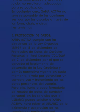
juicio, no resultaran adecuados
para su publicación.
En cualquier caso, XABIA ACTIVA no
será responsable de las opiniones
vertidas por los usuarios a través de
los foros, chats, u otras
herramientas.
5. PROTECCIÓN DE DATOS:
XABIA ACTIVA cumple con las
directrices de la Ley Orgánica
15/1999 de 13 de diciembre de
Protección de Datos de Carácter
Personal, el Real Decreto 1720/2007
de 21 de diciembre por el que se
aprueba el Reglamento de
desarrollo de la Ley Orgánica y
demás normativa vigente en cada
momento, y vela por garantizar un
correcto uso y tratamiento de los
datos personales del usuario.
Para ello, junto a cada formulario
de recabo de datos de carácter
personal, en los servicios que el
USUARIO pueda solicitar a XABIA
ACTIVA, hará saber al USUARIO de la
existencia y aceptación de las
condiciones particulares del