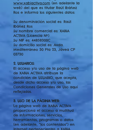
www.xabiactiva.com
(en adelante la
web) del que es titular Raúl Ibáñez
Ros e informa los siguientes datos:
Su denominación social es: Raúl
Ibáñez Ros
Su nombre comercial es: XABIA
ACTIVA (Licencia Nº)
Su NIF es: 44858300C
Su domicilio social es: Avda.
Mediterráneo 30 Pta 23, Jávea CP
03730
2. USUARIOS:
El acceso y/o uso de la página web
de XABIA ACTIVA atribuye la
condición de USUARIO, que acepta,
desde dicho acceso y/o uso, las
Condiciones Generales de Uso aquí
reflejadas.
3. USO DE LA PÁGINA WEB:
La página web de XABIA ACTIVA
proporciona el acceso a multitud
de informaciones, servicios,
herramientas, programas o datos
(en adelante, “los contenidos”) en
internet pertenecientes a XABIA