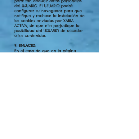
permitan deducir datos personales
del USUARIO. El USUARIO podrá
configurar su navegador para que
notifique y rechace la instalación de
las cookies enviadas por XABIA
ACTIVA, sin que ello perjudique la
posibilidad del USUARIO de acceder
a los contenidos.
9. ENLACES:
En el caso de que en la página
web se dispusiesen enlaces o
hipervínculos hacía otros sitios de
Internet, XABIA ACTIVA no ejercerá
ningún tipo de control sobre dichos
sitios y contenidos. En ningún caso
asumirá responsabilidad alguna por
los contenidos de algún enlace
perteneciente a un sitio web ajeno,
ni garantizará la disponibilidad
técnica, calidad, fiabilidad,
exactitud, amplitud, veracidad,
validez y constitucionalidad de
cualquier material o información
contenida en ninguno de dichos
hipervínculos u otros sitios de
Internet. Igualmente la inclusión de
estas conexiones externas no