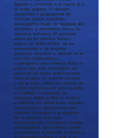
ilegales o contrarias a la buena fe y
al orden público; (2) difundir
contenidos o propaganda de
carácter racista, xenófobo,
pornográfico-ilegal, de apología del
terrorismo o atentatorio contra los
derechos humanos; (3) provocar
daños en los sistemas físicos y
lógicos de XABIA ACTIVA de sus
proveedores o de terceras
personas, introducir o difundir en la
red virus informáticos o
cualesquiera otros sistemas físicos o
lógicos que sean susceptibles de
provocar los daños anteriormente
mencionados; (4) intentar acceder
y, en su caso, utilizar las cuentas de
correo electrónico de otros usuarios
y modificar o manipular sus
mensajes. XABIA ACTIVA se reserva
el derecho de retirar todos aquellos
comentarios y aportaciones que
vulneren el respeto a la dignidad
de la persona, que sean
discriminatorios, xenófobos, racistas,
pornográficos, que atenten contra
la juventud o la infancia, el orden o
la seguridad pública o que, a su