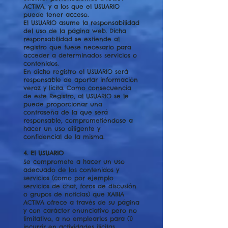
ACTIVA, y a los que el USUARIO
puede tener acceso.
El USUARIO asume la responsabilidad
del uso de la página web. Dicha
responsabilidad se extiende al
registro que fuese necesario para
acceder a determinados servicios o
contenidos.
En dicho registro el USUARIO será
responsable de aportar información
veraz y lícita. Como consecuencia
de este Registro, al USUARIO se le
puede proporcionar una
contraseña de la que será
responsable, comprometiéndose a
hacer un uso diligente y
confidencial de la misma.
4. El USUARIO
Se compromete a hacer un uso
adecuado de los contenidos y
servicios (como por ejemplo
servicios de chat, foros de discusión
o grupos de noticias) que XABIA
ACTIVA ofrece a través de su página
y con carácter enunciativo pero no
limitativo, a no emplearlos para (1)
incurrir en actividades ilícitas,