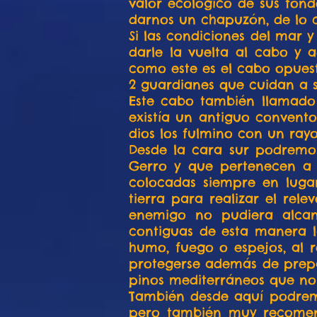
valor ecológico de sus fon
darnos un chapuzón, de lo c
Si las condiciones del mar 
darle la vuelta al cabo y 
como este es el cabo opues
2 guardianes que cuidan a 
Este cabo también llamado
existía un antiguo convento
dios los fulmino con un rayo
Desde la cara sur podremos 
Gerro y que pertenecen a u
colocadas siempre en lugar
tierra para realizar el rel
enemigo no pudiera alcan
contiguas de esta manera l
humo, fuego o espejos, al 
protegerse además de prepa
pinos mediterráneos que no 
También desde aquí podremos
pero también muy recomenda