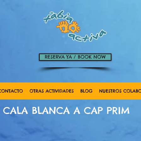
RESERVA YA / BOOK NOW
CONTACTO
OTRAS ACTIVIDADES
BLOG
NUESTROS COLAB
CALA BLANCA A CAP PRIM
cova aigua dolça portitxol
kayak 