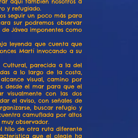
rar aquí también nosotros a
o y refugiado.
emos seguir un poco más para
 cara sur podremos observar
ía de Jávea imponentes como
eja leyenda que cuenta que
ntonces Martí invocando a su
 Cultural, parecida a la del
das a lo largo de la costa,
 alcance visual, camino por
les desde el mar para que el
r visualmente con las dos
ar el aviso, con señales de
ganizarse, buscar refugio y
cuentra camuflada por altos
r muy observador.
 hilo de otra ruta diferente
cterística que el oleaje ha