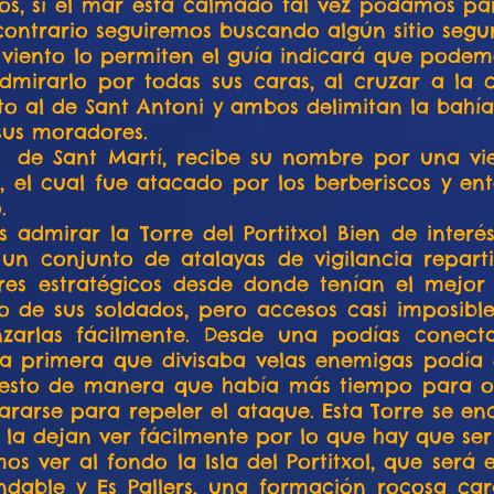
dos, si el mar esta calmado tal vez podamos pa
ontrario seguiremos buscando algún sitio segur
y viento lo permiten el guía indicará que pod
admirarlo por todas sus caras, al cruzar a la
to al de Sant Antoni y ambos delimitan la bah
sus moradores.
 de Sant Martí, recibe su nombre por una vi
, el cual fue atacado por los berberiscos y e
.
admirar la Torre del Portitxol Bien de interés
n conjunto de atalayas de vigilancia reparti
es estratégicos desde donde tenían el mejor
evo de sus soldados, pero accesos casi imposib
zarlas fácilmente. Desde una podías conecta
a primera que divisaba velas enemigas podía d
resto de manera que había más tiempo para or
rarse para repeler el ataque. Esta Torre se en
la dejan ver fácilmente por lo que hay que se
 ver al fondo la Isla del Portitxol, que será el
ble y Es Pallers, una formación rocosa cara