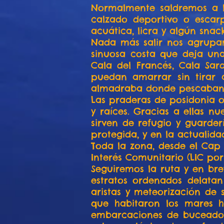
Normalmente saldremos a la
calzado deportivo o escarp
acuática, licra y algún snac
Nada más salir nos agrupam
sinuosa costa que deja una
Cala del Francés, Cala Sa
puedan amarrar sin tirar 
almadraba donde pescaban s
Las praderas de posidonia o
y raíces. Gracias a ellas n
sirven de refugio y guarder
protegida, y en la actualida
Toda la zona, desde el Cap 
Interés Comunitario (LIC po
Seguiremos la ruta y en bre
estratos ordenados delatan
aristas y meteorización de 
que habitaron los mares 
embarcaciones de buceadore