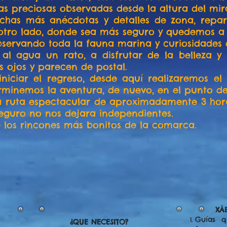
as preciosas observadas desde la altura del mi
has más anécdotas y detalles de zona, repart
 otro lado, donde sea más seguro y quedemos a 
servando toda la fauna marina y curiosidades 
al agua un rato, a disfrutar de la belleza y b
os ojos y parecen de postal.
niciar el regreso, desde aquí realizaremos el
rminemos la aventura, de nuevo, en el punto de i
a ruta espectacular de aproximadamente 3 hor
seguro no nos dejara independientes.
e los rincones más bonitos de la comarca.
XÀB
Guías q
¿QUE NECESITO?