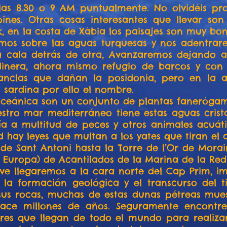
s 8.30 o 9 AM puntualmente. No olvidéis prot
ines. Otras cosas interesantes que llevar s
k, en la costa de Xàbia los paisajes son muy bon
os sobre las aguas turquesas y nos adentrar
 cala detrás de otra, Avanzaremos dejando a
rdinera, ahora mismo refugio de barcos y co
anclas que dañan la posidonia, pero en la 
ardina por ello el nombre.
ceánica son un conjunto de plantas fanerógamas
uestro mar mediterráneo tiene estas aguas cris
ía a multitud de peces y otros animales acuát
d hay leyes que multan a los yates que tiran el a
de Sant Antoni hasta la Torre de l’Or de Mora
r Europa) de Acantilados de la Marina de la Red
ve llegaremos a la cara norte del Cap Prim, i
 la formación geológica y el transcurso del 
sus rocas, muchas de estas dunas pétreas mues
hace millones de años. Seguramente encontr
s que llegan de todo el mundo para realizar