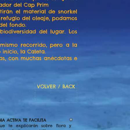
rador del Cap Prim
irán el material de snorkel
refugio del oleaje, podamos
del fondo.
iodiversidad del lugar. Los
 mismo recorrido, pero a la
nicio, la Caleta.
as, con muchas anécdotas e
VOLVER / BACK
IA ACTIVA TE FACILITA
ue te explicarán sobre flora y