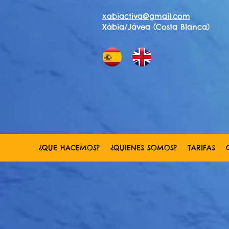
xabiactiva@gmail.com
Xàbia/Jávea (Costa Blanca)
¿QUE HACEMOS?
¿QUIENES SOMOS?
TARIFAS
XIULADOR CAP PRIM CAIACS