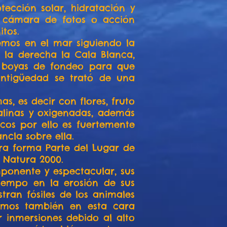
ección solar, hidratación y
on cámara de fotos o acción
itos.
emos en el mar siguiendo la
 la derecha la Cala Blanca,
n boyas de fondeo para que
antigüedad se trató de una
, es decir con flores, fruto
talinas y oxigenadas, además
icos por ello es fuertemente
ncla sobre ella.
ira forma Parte del Lugar de
 Natura 2000.
mponente y espectacular, sus
tiempo en la erosión de sus
tran fósiles de los animales
emos también en esta cara
 inmersiones debido al alto